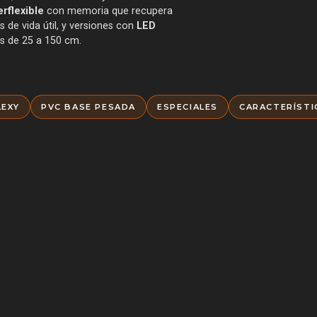
rflexible
con memoria que recupera
de vida útil, y versiones con
LED
as de 25 a 150 cm.
LEXY
PVC BASE PESADA
ESPECIALES
CARACTERÍSTI