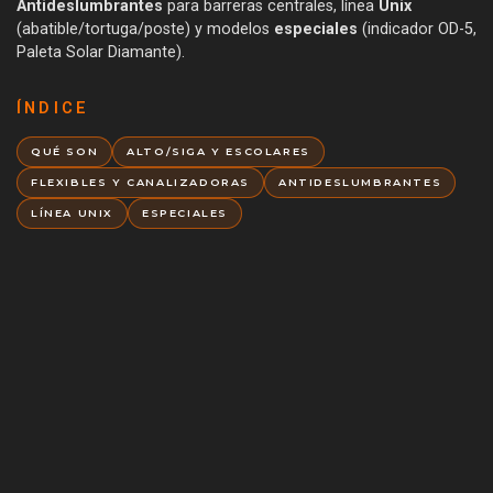
Antideslumbrantes
para barreras centrales, línea
Unix
(abatible/tortuga/poste) y modelos
especiales
(indicador OD-5,
Paleta Solar Diamante).
ÍNDICE
QUÉ SON
ALTO/SIGA Y ESCOLARES
FLEXIBLES Y CANALIZADORAS
ANTIDESLUMBRANTES
LÍNEA UNIX
ESPECIALES