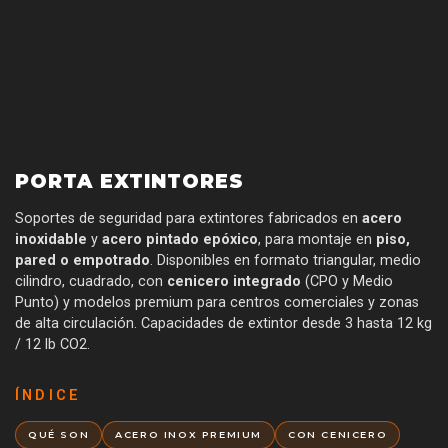
PORTA EXTINTORES
Soportes de seguridad para extintores fabricados en
acero
inoxidable
y
acero pintado epóxico
, para montaje en
piso,
pared o empotrado
. Disponibles en formato triangular, medio
cilindro, cuadrado, con
cenicero integrado
(CPO y Medio
Punto) y modelos premium para centros comerciales y zonas
de alta circulación. Capacidades de extintor desde 3 hasta 12 kg
/ 12 lb CO2.
ÍNDICE
QUÉ SON
ACERO INOX PREMIUM
CON CENICERO