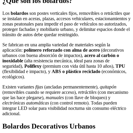
¿Qué son los bolardos?
Los
bolardos
son postes verticales fijos, removibles o retráctiles que
se instalan en aceras, plazas, accesos vehiculares, estacionamientos y
zonas peatonales para impedir el paso de vehículos no autorizados,
proteger fachadas y mobiliario urbano, y delimitar espacios donde el
tránsito de autos debe quedar restringido.
Se fabrican en una amplia variedad de materiales según la
aplicación:
polímero reforzado con alma de acero
(decorativos
urbanos con buena absorción de impactos),
acero al carbón o
inoxidable
(alta resistencia mecánica, ideal para zonas de
seguridad),
Poliflexy
(premium con vida útil hasta 10 años),
TPU
(flexibilidad e impacto), y
ABS o plástico reciclado
(económicos,
ecológicos).
Existen variantes
fijas
(ancladas permanentemente),
quitapón
(removibles cuando se requiere acceso),
retráctiles
(con mecanismo
que las hace plegarse),
manuales
(con llave de bloqueo) y
electrónicas automáticas
(con control remoto). Todas pueden
integrar LED solar para visibilidad nocturna sin consumo eléctrico
adicional.
Bolardos Decorativos Urbanos