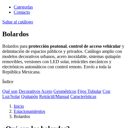
Categorías
Contacto
Saltar al catálogo
Bolardos
Bolardos para
protección peatonal
,
control de acceso vehicular
y
delimitación de espacios públicos y privados. Catálogo amplio con
modelos decorativos urbanos, acero inoxidable, sistemas quitapón
removibles, versiones con LED solar, retráctiles mecánicos y
electrónicos automáticos con control remoto. Envío a toda la
República Mexicana.
Índice
Qué son
Decorativos
Acero
Geométricos
Fijos Tubular
Con
Luz/Solar
Quitapón
Retráctil/Manual
Características
Inicio
Estacionamientos
Bolardos