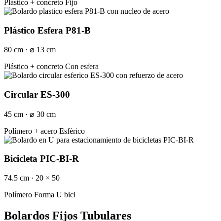
Plástico + concreto
Fijo
Plástico Esfera P81-B
80 cm · ⌀ 13 cm
Plástico + concreto
Con esfera
Circular ES-300
45 cm · ⌀ 30 cm
Polímero + acero
Esférico
Bicicleta PIC-BI-R
74.5 cm · 20 × 50
Polímero
Forma U bici
Bolardos Fijos Tubulares