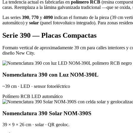
La tendencia actual es fabricarlas en
polímero RCB
(resina compuesta
caras. Reemplaza a la lámina galvanizada tradicional —que se oxida, s
Las series
390
,
770
y
4090
indican el formato de la pieza (39 cm vert
automático) y
solar
(panel fotovoltaico integrado). Para zonas reside
Serie 390 — Placas Compactas
Formato vertical de aproximadamente 39 cm para calles interiores y co
diseño New City.
Nomenclatura 390 con Luz NOM-390L
~39 cm · LED · sensor fotoeléctrico
Polímero RCB
LED automático
Nomenclatura 390 Solar NOM-390S
39 × 9 × 26 cm · solar · QR geoloc.