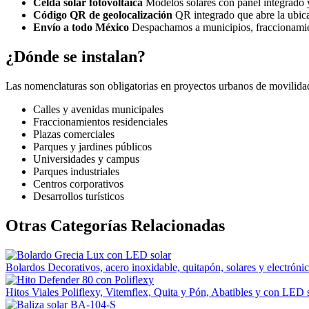
Celda solar fotovoltaica
Modelos solares con panel integrado y 
Código QR de geolocalización
QR integrado que abre la ubica
Envío a todo México
Despachamos a municipios, fraccionamient
¿Dónde se instalan?
Las nomenclaturas son obligatorias en proyectos urbanos de movilida
Calles y avenidas municipales
Fraccionamientos residenciales
Plazas comerciales
Parques y jardines públicos
Universidades y campus
Parques industriales
Centros corporativos
Desarrollos turísticos
Otras Categorías Relacionadas
Bolardos
Decorativos, acero inoxidable, quitapón, solares y electrónic
Hitos Viales
Poliflexy, Vitemflex, Quita y Pón, Abatibles y con LED s